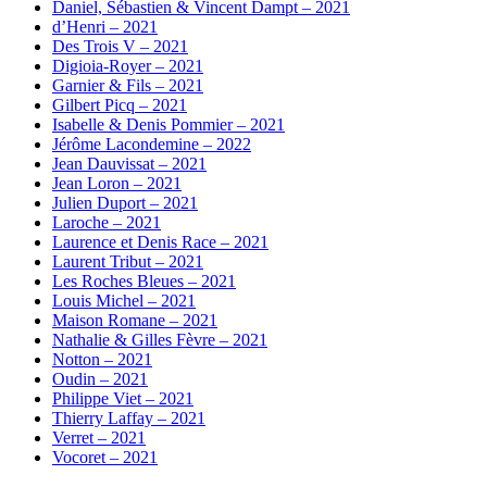
Daniel, Sébastien & Vincent Dampt – 2021
d’Henri – 2021
Des Trois V – 2021
Digioia-Royer – 2021
Garnier & Fils – 2021
Gilbert Picq – 2021
Isabelle & Denis Pommier – 2021
Jérôme Lacondemine – 2022
Jean Dauvissat – 2021
Jean Loron – 2021
Julien Duport – 2021
Laroche – 2021
Laurence et Denis Race – 2021
Laurent Tribut – 2021
Les Roches Bleues – 2021
Louis Michel – 2021
Maison Romane – 2021
Nathalie & Gilles Fèvre – 2021
Notton – 2021
Oudin – 2021
Philippe Viet – 2021
Thierry Laffay – 2021
Verret – 2021
Vocoret – 2021